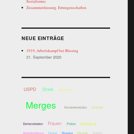
Sozialismus
Zusammenfassung. Errungenschaften
NEUE EINTRÄGE
1919, Arbeitskampf bei Büssing
21. September 2020
USPD
Streik
Matrosen
Merges
Konterrevolution
Gesetze
Frauen
Demonstration
Polizei
Abdankung
Arbeiterbildung
Deppe
Büssing
Disziplin
Schütz