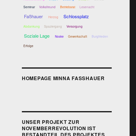
Seminar
Volksfreund
Betriebsrat
Lesenacht
Faßhauer
Schlossplatz
Herzog
Abdankung
Spaziergang
Versorgung
Soziale Lage
Noske
Gewerkschaft
Burgfrieden
Erfolge
HOMEPAGE MINNA FASSHAUER
UNSER PROJEKT ZUR
NOVEMBERREVOLUTION IST
BESTANDTEIL DES PROJEKTES