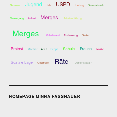
Jugend
USPD
Seminar
Ms
Herzog
Generalstreik
Merges
Versorgung
Polizei
Arbeiterbildung
Merges
Volksfreund
Abdankung
Oerter
Protest
Schule
Frauen
Maerker
ASR
Deppe
Noske
Räte
Soziale Lage
Gespräch
Demonstration
HOMEPAGE MINNA FASSHAUER